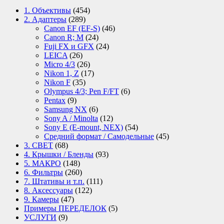
1. Объективы
(454)
2. Адаптеры
(289)
Canon EF (EF-S)
(46)
Canon R; M
(24)
Fuji FX и GFX
(24)
LEICA
(26)
Micro 4/3
(26)
Nikon 1, Z
(17)
Nikon F
(35)
Olympus 4/3; Pen F/FT
(6)
Pentax
(9)
Samsung NX
(6)
Sony A / Minolta
(12)
Sony E (E-mount, NEX)
(54)
Средний формат / Самодельные
(45)
3. СВЕТ
(68)
4. Крышки / Бленды
(93)
5. МАКРО
(148)
6. Фильтры
(260)
7. Штативы и т.п.
(111)
8. Аксессуары
(122)
9. Камеры
(47)
Примеры ПЕРЕДЕЛОК
(5)
УСЛУГИ
(9)