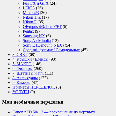
Fuji FX и GFX
(24)
LEICA
(26)
Micro 4/3
(26)
Nikon 1, Z
(17)
Nikon F
(35)
Olympus 4/3; Pen F/FT
(6)
Pentax
(9)
Samsung NX
(6)
Sony A / Minolta
(12)
Sony E (E-mount, NEX)
(54)
Средний формат / Самодельные
(45)
3. СВЕТ
(68)
4. Крышки / Бленды
(93)
5. МАКРО
(148)
6. Фильтры
(260)
7. Штативы и т.п.
(111)
8. Аксессуары
(122)
9. Камеры
(47)
Примеры ПЕРЕДЕЛОК
(5)
УСЛУГИ
(9)
Мои необычные переделки
Canon nFD 50/1.2 — воскрешение из мертвых!