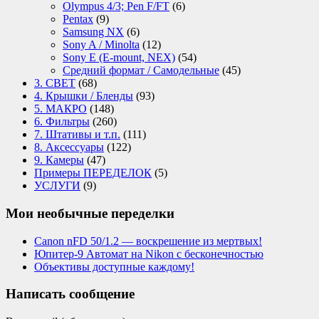
Olympus 4/3; Pen F/FT
(6)
Pentax
(9)
Samsung NX
(6)
Sony A / Minolta
(12)
Sony E (E-mount, NEX)
(54)
Средний формат / Самодельные
(45)
3. СВЕТ
(68)
4. Крышки / Бленды
(93)
5. МАКРО
(148)
6. Фильтры
(260)
7. Штативы и т.п.
(111)
8. Аксессуары
(122)
9. Камеры
(47)
Примеры ПЕРЕДЕЛОК
(5)
УСЛУГИ
(9)
Мои необычные переделки
Canon nFD 50/1.2 — воскрешение из мертвых!
Юпитер-9 Автомат на Nikon с бесконечностью
Объективы доступные каждому!
Написать сообщение