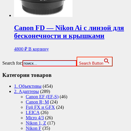
Canon FD — Nikon Ai с линзой для
бесконечности и крышками
4800
₽
В корзину
Search for:
Search Button
Категории товаров
1. Объективы
(454)
2. Адаптеры
(289)
Canon EF (EF-S)
(46)
Canon R; M
(24)
Fuji FX и GFX
(24)
LEICA
(26)
Micro 4/3
(26)
Nikon 1, Z
(17)
Nikon F
(35)