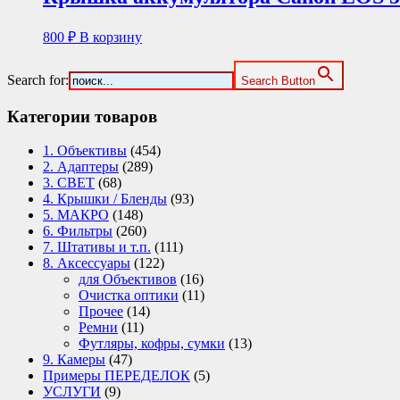
800
₽
В корзину
Search for:
Search Button
Категории товаров
1. Объективы
(454)
2. Адаптеры
(289)
3. СВЕТ
(68)
4. Крышки / Бленды
(93)
5. МАКРО
(148)
6. Фильтры
(260)
7. Штативы и т.п.
(111)
8. Аксессуары
(122)
для Объективов
(16)
Очистка оптики
(11)
Прочее
(14)
Ремни
(11)
Футляры, кофры, сумки
(13)
9. Камеры
(47)
Примеры ПЕРЕДЕЛОК
(5)
УСЛУГИ
(9)