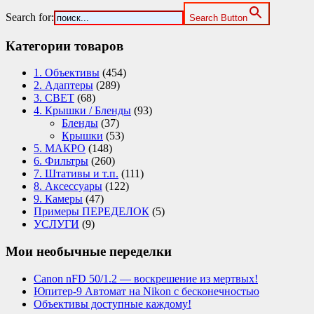
Search for:
Search Button
Категории товаров
1. Объективы
(454)
2. Адаптеры
(289)
3. СВЕТ
(68)
4. Крышки / Бленды
(93)
Бленды
(37)
Крышки
(53)
5. МАКРО
(148)
6. Фильтры
(260)
7. Штативы и т.п.
(111)
8. Аксессуары
(122)
9. Камеры
(47)
Примеры ПЕРЕДЕЛОК
(5)
УСЛУГИ
(9)
Мои необычные переделки
Canon nFD 50/1.2 — воскрешение из мертвых!
Юпитер-9 Автомат на Nikon с бесконечностью
Объективы доступные каждому!