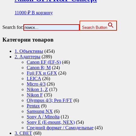
11000
₽
В корзину
Search for:
Search Button
Категории товаров
1. Объективы
(454)
2. Адаптеры
(289)
Canon EF (EF-S)
(46)
Canon R; M
(24)
Fuji FX и GFX
(24)
LEICA
(26)
Micro 4/3
(26)
Nikon 1, Z
(17)
Nikon F
(35)
Olympus 4/3; Pen F/FT
(6)
Pentax
(9)
Samsung NX
(6)
Sony A / Minolta
(12)
Sony E (E-mount, NEX)
(54)
Средний формат / Самодельные
(45)
3. СВЕТ
(68)