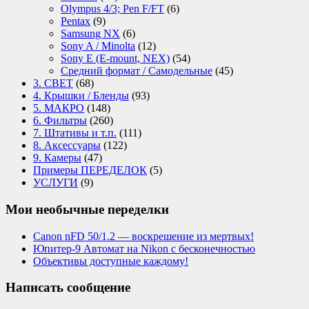
Olympus 4/3; Pen F/FT
(6)
Pentax
(9)
Samsung NX
(6)
Sony A / Minolta
(12)
Sony E (E-mount, NEX)
(54)
Средний формат / Самодельные
(45)
3. СВЕТ
(68)
4. Крышки / Бленды
(93)
5. МАКРО
(148)
6. Фильтры
(260)
7. Штативы и т.п.
(111)
8. Аксессуары
(122)
9. Камеры
(47)
Примеры ПЕРЕДЕЛОК
(5)
УСЛУГИ
(9)
Мои необычные переделки
Canon nFD 50/1.2 — воскрешение из мертвых!
Юпитер-9 Автомат на Nikon с бесконечностью
Объективы доступные каждому!
Написать сообщение