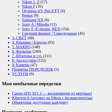
Nikon 1, Z
(17)
Nikon F
(35)
Olympus 4/3; Pen F/FT
(6)
Pentax
(9)
Samsung NX
(6)
Sony A / Minolta
(12)
Sony E (E-mount, NEX)
(54)
Средний формат / Самодельные
(45)
3. СВЕТ
(68)
4. Крышки / Бленды
(93)
5. МАКРО
(148)
6. Фильтры
(260)
7. Штативы и т.п.
(111)
8. Аксессуары
(122)
9. Камеры
(47)
Примеры ПЕРЕДЕЛОК
(5)
УСЛУГИ
(9)
Мои необычные переделки
Canon nFD 50/1.2 — воскрешение из мертвых!
Юпитер-9 Автомат на Nikon с бесконечностью
Объективы доступные каждому!
Написать сообщение