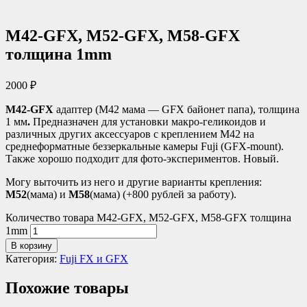
M42-GFX, M52-GFX, M58-GFX
толщина 1mm
2000
₽
M42-GFX
адаптер (М42 мама — GFX байонет папа), толщина
1 мм
.
Предназначен для установки макро-геликоидов и
различных других аксессуаров с креплением М42 на
среднеформатные беззеркальные камеры Fuji (GFX-mount).
Также хорошо подходит для фото-экспериментов. Новый.
Могу выточить из него и другие варианты крепления:
М52
(мама) и
М58
(мама) (+800 рублей за работу).
Количество товара M42-GFX, M52-GFX, M58-GFX толщина
1mm
В корзину
Категория:
Fuji FX и GFX
Похожие товары