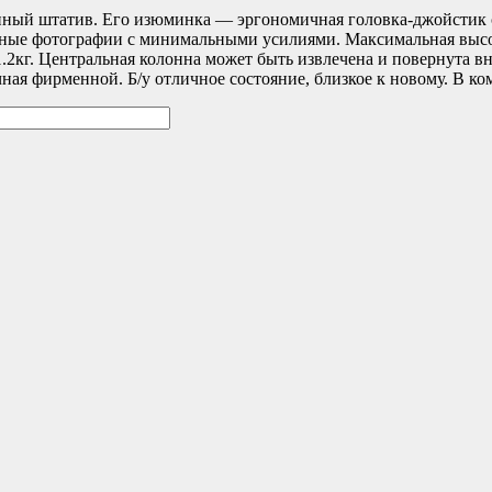
нный штатив. Его изюминка — эргономичная головка-джойстик с
ичные фотографии с минимальными усилиями. Максимальная высо
 1.2кг. Центральная колонна может быть извлечена и повернута 
ая фирменной. Б/у отличное состояние, близкое к новому. В ко