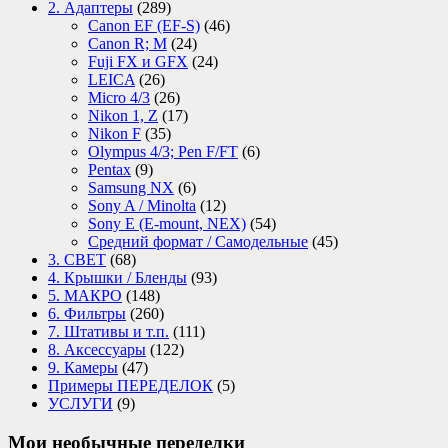
2. Адаптеры
(289)
Canon EF (EF-S)
(46)
Canon R; M
(24)
Fuji FX и GFX
(24)
LEICA
(26)
Micro 4/3
(26)
Nikon 1, Z
(17)
Nikon F
(35)
Olympus 4/3; Pen F/FT
(6)
Pentax
(9)
Samsung NX
(6)
Sony A / Minolta
(12)
Sony E (E-mount, NEX)
(54)
Средний формат / Самодельные
(45)
3. СВЕТ
(68)
4. Крышки / Бленды
(93)
5. МАКРО
(148)
6. Фильтры
(260)
7. Штативы и т.п.
(111)
8. Аксессуары
(122)
9. Камеры
(47)
Примеры ПЕРЕДЕЛОК
(5)
УСЛУГИ
(9)
Мои необычные переделки