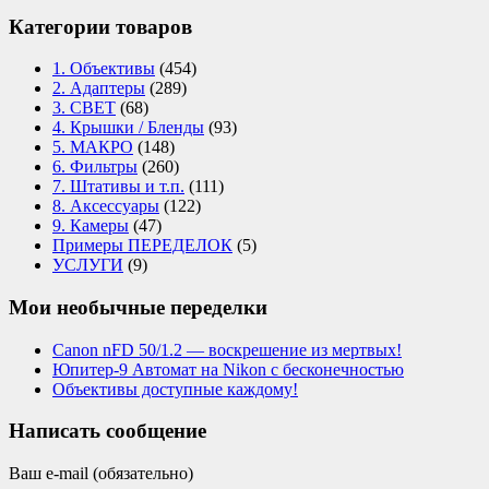
Категории товаров
1. Объективы
(454)
2. Адаптеры
(289)
3. СВЕТ
(68)
4. Крышки / Бленды
(93)
5. МАКРО
(148)
6. Фильтры
(260)
7. Штативы и т.п.
(111)
8. Аксессуары
(122)
9. Камеры
(47)
Примеры ПЕРЕДЕЛОК
(5)
УСЛУГИ
(9)
Мои необычные переделки
Canon nFD 50/1.2 — воскрешение из мертвых!
Юпитер-9 Автомат на Nikon с бесконечностью
Объективы доступные каждому!
Написать сообщение
Ваш e-mail (обязательно)