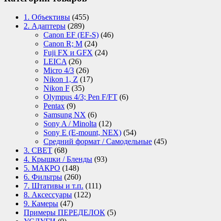
1. Объективы
(455)
2. Адаптеры
(289)
Canon EF (EF-S)
(46)
Canon R; M
(24)
Fuji FX и GFX
(24)
LEICA
(26)
Micro 4/3
(26)
Nikon 1, Z
(17)
Nikon F
(35)
Olympus 4/3; Pen F/FT
(6)
Pentax
(9)
Samsung NX
(6)
Sony A / Minolta
(12)
Sony E (E-mount, NEX)
(54)
Средний формат / Самодельные
(45)
3. СВЕТ
(68)
4. Крышки / Бленды
(93)
5. МАКРО
(148)
6. Фильтры
(260)
7. Штативы и т.п.
(111)
8. Аксессуары
(122)
9. Камеры
(47)
Примеры ПЕРЕДЕЛОК
(5)