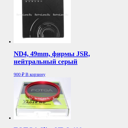
ND4, 49mm, фирмы JSR,
нейтральный серый
900
₽
В корзину