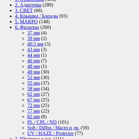
2. Адаптеры
(289)
3. СВЕТ
(68)
4. Крышки / Бленды
(93)
5. МАКРО
(148)
6. Фильтры
(260)
37 мм
(4)
39 мм
(2)
40.5 мм
(3)
43 мм
(3)
44 мм
(1)
46 мм
(7)
48 мм
(1)
49 мм
(30)
52 мм
(30)
55 мм
(37)
58 мм
(34)
62 мм
(27)
67 мм
(25)
72 мм
(25)
77 мм
(22)
82 мм
(8)
PL / CPL / ND
(101)
Soft / Diffus / Macro и др.
(59)
UV / HAZE / Protector
(77)
7. Штативы и т.п.
(111)