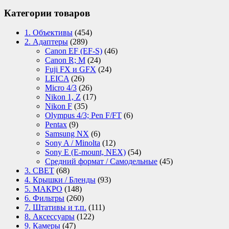
Категории товаров
1. Объективы
(454)
2. Адаптеры
(289)
Canon EF (EF-S)
(46)
Canon R; M
(24)
Fuji FX и GFX
(24)
LEICA
(26)
Micro 4/3
(26)
Nikon 1, Z
(17)
Nikon F
(35)
Olympus 4/3; Pen F/FT
(6)
Pentax
(9)
Samsung NX
(6)
Sony A / Minolta
(12)
Sony E (E-mount, NEX)
(54)
Средний формат / Самодельные
(45)
3. СВЕТ
(68)
4. Крышки / Бленды
(93)
5. МАКРО
(148)
6. Фильтры
(260)
7. Штативы и т.п.
(111)
8. Аксессуары
(122)
9. Камеры
(47)