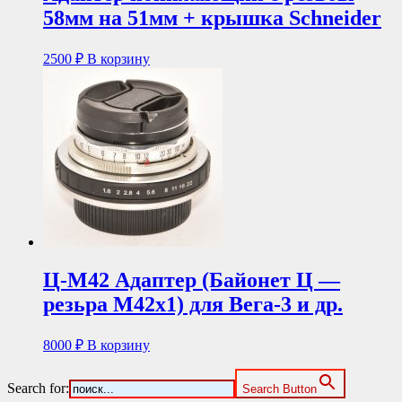
58мм на 51мм + крышка Schneider
2500
₽
В корзину
Ц-М42 Адаптер (Байонет Ц —
резьра М42х1) для Вега-3 и др.
8000
₽
В корзину
Search for:
Search Button