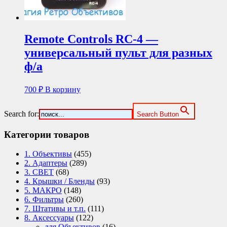
Remote Controls RC-4 —
универсальный пульт для разных
ф/а
700
₽
В корзину
Search for:
Search Button
Категории товаров
1. Объективы
(455)
2. Адаптеры
(289)
3. СВЕТ
(68)
4. Крышки / Бленды
(93)
5. МАКРО
(148)
6. Фильтры
(260)
7. Штативы и т.п.
(111)
8. Аксессуары
(122)
для Объективов
(16)