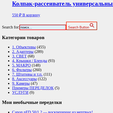
Колпак-рассеиватель универсальны
550
₽
В корзину
Search for:
Search Button
Категории товаров
1. Объективы
(455)
2. Адаптеры
(289)
3. СВЕТ
(68)
4. Крышки / Бленды
(93)
5. МАКРО
(148)
6. Фильтры
(260)
7. Штативы и т.п.
(111)
8. Аксессуары
(122)
9. Камеры
(47)
Примеры ПЕРЕДЕЛОК
(5)
УСЛУГИ
(9)
Мои необычные переделки
Canon nFD 50/1.2 — воскрешение из мертвых!