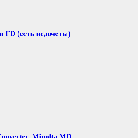
on FD (есть недочеты)
Converter, Minolta MD