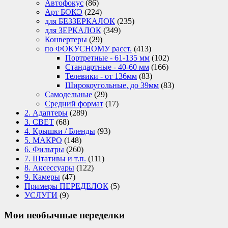
Автофокус
(86)
Арт БОКЭ
(224)
для БЕЗЗЕРКАЛОК
(235)
для ЗЕРКАЛОК
(349)
Конвертеры
(29)
по ФОКУСНОМУ расст.
(413)
Портретные - 61-135 мм
(102)
Стандартные - 40-60 мм
(166)
Телевики - от 136мм
(83)
Широкоугольные, до 39мм
(83)
Самодельные
(29)
Средний формат
(17)
2. Адаптеры
(289)
3. СВЕТ
(68)
4. Крышки / Бленды
(93)
5. МАКРО
(148)
6. Фильтры
(260)
7. Штативы и т.п.
(111)
8. Аксессуары
(122)
9. Камеры
(47)
Примеры ПЕРЕДЕЛОК
(5)
УСЛУГИ
(9)
Мои необычные переделки