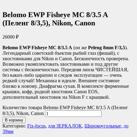
Belomo EWP Fisheye MC 8/3.5 A
(Пеленг 8/3,5), Nikon, Canon
26000
₽
Belomo EWP Fisheye MC 8/3.5 A
(он же
Peleng 8mm F/3,5
).
Легендарный советский бъектив рыбий глаз (фишай), с
хвостовиками для Nikon и Canon. Бесконечность проверена.
Возможно укомплектовать хвостовиками и под другие
системы с бесконечностью. Передняя линза ЧИСТЕЙШАЯ,
без каких-либо царапин и следов эксплуатации — очень
редкий случай! Механика в идеале. Внешнее состояние
близко к новому. Диафрагма сухая. В комплекте фирменные
крышки, кофр, родной хвостовик Canon EOS,
дополнительный хвостовик на Nikon F с крышкой.
Количество товара Belomo EWP Fisheye MC 8/3.5 A (Пеленг
8/3,5), Nikon, Canon
В корзину
Категории:
Fix-focus
,
для ЗЕРКАЛОК
,
Широкоугольные, до
39мм