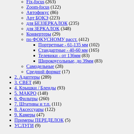
Fix-focus
(263)
Zoom-focus
(122)
Автофокус
(86)
Арт БОКЭ
(223)
для БЕЗЗЕРКАЛОК
(235)
для ЗЕРКАЛОК
(348)
Конвертеры
(29)
по ФОКУСНОМУ расст.
(412)
Портретные - 61-135 мм
(102)
Стандартные - 40-60 мм
(165)
Телевики - от 136мм
(83)
Широкоугольные, до 39мм
(83)
Самодельные
(28)
Средний формат
(17)
2. Адаптеры
(289)
3. СВЕТ
(68)
4. Крышки / Бленды
(93)
5. МАКРО
(148)
6. Фильтры
(260)
7. Штативы и т.п.
(111)
8. Аксессуары
(122)
9. Камеры
(47)
Примеры ПЕРЕДЕЛОК
(5)
УСЛУГИ
(9)