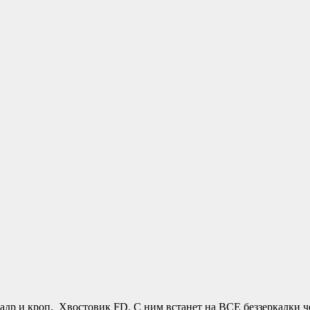
др и кроп. Хвостовик FD. С ним встанет на ВСЕ беззеркалки че