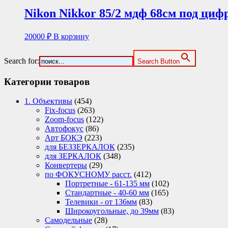
Nikon Nikkor 85/2 мдф 68см под циф
20000
₽
В корзину
Search for:
Search Button
Категории товаров
1. Объективы
(454)
Fix-focus
(263)
Zoom-focus
(122)
Автофокус
(86)
Арт БОКЭ
(223)
для БЕЗЗЕРКАЛОК
(235)
для ЗЕРКАЛОК
(348)
Конвертеры
(29)
по ФОКУСНОМУ расст.
(412)
Портретные - 61-135 мм
(102)
Стандартные - 40-60 мм
(165)
Телевики - от 136мм
(83)
Широкоугольные, до 39мм
(83)
Самодельные
(28)