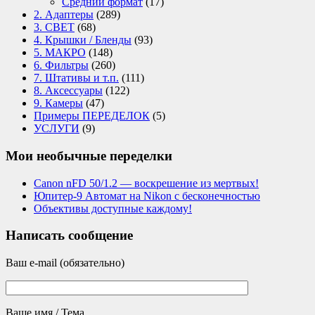
Средний формат
(17)
2. Адаптеры
(289)
3. СВЕТ
(68)
4. Крышки / Бленды
(93)
5. МАКРО
(148)
6. Фильтры
(260)
7. Штативы и т.п.
(111)
8. Аксессуары
(122)
9. Камеры
(47)
Примеры ПЕРЕДЕЛОК
(5)
УСЛУГИ
(9)
Мои необычные переделки
Canon nFD 50/1.2 — воскрешение из мертвых!
Юпитер-9 Автомат на Nikon с бесконечностью
Объективы доступные каждому!
Написать сообщение
Ваш e-mail (обязательно)
Ваше имя / Тема