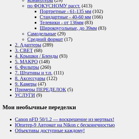
Конвертеры
(29)
по ФОКУСНОМУ расст.
(413)
Портретные - 61-135 мм
(102)
Стандартные - 40-60 мм
(166)
Телевики - от 136мм
(83)
Широкоугольные, до 39мм
(83)
Самодельные
(29)
Средний формат
(17)
2. Адаптеры
(289)
3. СВЕТ
(68)
4. Крышки / Бленды
(93)
5. МАКРО
(148)
6. Фильтры
(260)
7. Штативы и т.п.
(111)
8. Аксессуары
(122)
9. Камеры
(47)
Примеры ПЕРЕДЕЛОК
(5)
УСЛУГИ
(9)
Мои необычные переделки
Canon nFD 50/1.2 — воскрешение из мертвых!
Юпитер-9 Автомат на Nikon с бесконечностью
Объективы доступные каждому!