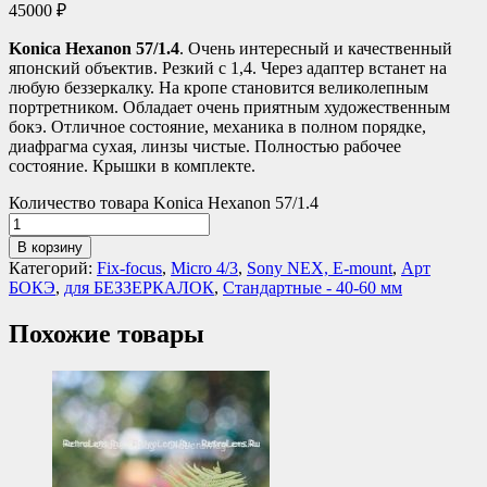
45000
₽
Konica Hexanon 57/1.4
. Очень интересный и качественный
японский объектив. Резкий с 1,4. Через адаптер встанет на
любую беззеркалку. На кропе становится великолепным
портретником. Обладает очень приятным художественным
бокэ. Отличное состояние, механика в полном порядке,
диафрагма сухая, линзы чистые. Полностью рабочее
состояние. Крышки в комплекте.
Количество товара Konica Hexanon 57/1.4
В корзину
Категорий:
Fix-focus
,
Micro 4/3
,
Sony NEX, E-mount
,
Арт
БОКЭ
,
для БЕЗЗЕРКАЛОК
,
Стандартные - 40-60 мм
Похожие товары