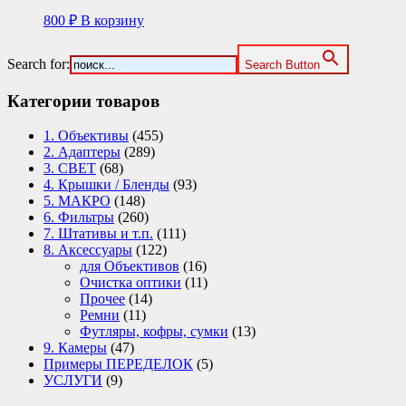
800
₽
В корзину
Search for:
Search Button
Категории товаров
1. Объективы
(455)
2. Адаптеры
(289)
3. СВЕТ
(68)
4. Крышки / Бленды
(93)
5. МАКРО
(148)
6. Фильтры
(260)
7. Штативы и т.п.
(111)
8. Аксессуары
(122)
для Объективов
(16)
Очистка оптики
(11)
Прочее
(14)
Ремни
(11)
Футляры, кофры, сумки
(13)
9. Камеры
(47)
Примеры ПЕРЕДЕЛОК
(5)
УСЛУГИ
(9)