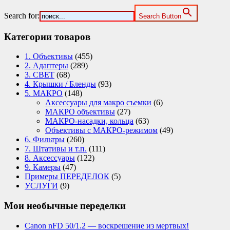
Search for:
Search Button
Категории товаров
1. Объективы
(455)
2. Адаптеры
(289)
3. СВЕТ
(68)
4. Крышки / Бленды
(93)
5. МАКРО
(148)
Аксессуары для макро съемки
(6)
МАКРО объективы
(27)
МАКРО-насадки, кольца
(63)
Объективы с МАКРО-режимом
(49)
6. Фильтры
(260)
7. Штативы и т.п.
(111)
8. Аксессуары
(122)
9. Камеры
(47)
Примеры ПЕРЕДЕЛОК
(5)
УСЛУГИ
(9)
Мои необычные переделки
Canon nFD 50/1.2 — воскрешение из мертвых!