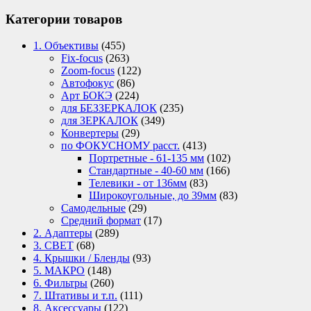
Категории товаров
1. Объективы
(455)
Fix-focus
(263)
Zoom-focus
(122)
Автофокус
(86)
Арт БОКЭ
(224)
для БЕЗЗЕРКАЛОК
(235)
для ЗЕРКАЛОК
(349)
Конвертеры
(29)
по ФОКУСНОМУ расст.
(413)
Портретные - 61-135 мм
(102)
Стандартные - 40-60 мм
(166)
Телевики - от 136мм
(83)
Широкоугольные, до 39мм
(83)
Самодельные
(29)
Средний формат
(17)
2. Адаптеры
(289)
3. СВЕТ
(68)
4. Крышки / Бленды
(93)
5. МАКРО
(148)
6. Фильтры
(260)
7. Штативы и т.п.
(111)
8. Аксессуары
(122)