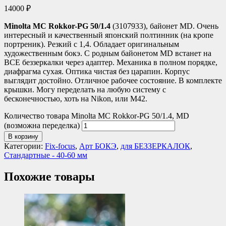
14000
₽
Minolta MC Rokkor-PG 50/1.4
(3107933), байонет MD. Очень
интересный и качественный японский полтинник (на кропе
портреник). Резкий с 1,4. Обладает оригинальным
художественным бокэ. С родным байонетом MD встанет на
ВСЕ беззеркалки через адаптер. Механика в полном порядке,
диафрагма сухая. Оптика чистая без царапин. Корпус
выглядит достойно. Отличное рабочее состояние. В комплекте
крышки. Могу переделать на любую систему с
бесконечностью, хоть на Nikon, или М42.
Количество товара Minolta MC Rokkor-PG 50/1.4, MD
(возможна переделка)
В корзину
Категории:
Fix-focus
,
Арт БОКЭ
,
для БЕЗЗЕРКАЛОК
,
Стандартные - 40-60 мм
Похожие товары