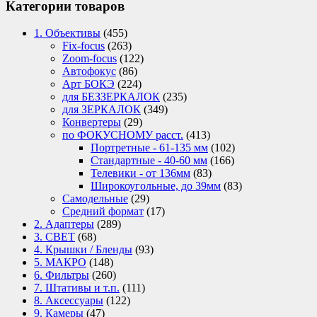
Категории товаров
1. Объективы
(455)
Fix-focus
(263)
Zoom-focus
(122)
Автофокус
(86)
Арт БОКЭ
(224)
для БЕЗЗЕРКАЛОК
(235)
для ЗЕРКАЛОК
(349)
Конвертеры
(29)
по ФОКУСНОМУ расст.
(413)
Портретные - 61-135 мм
(102)
Стандартные - 40-60 мм
(166)
Телевики - от 136мм
(83)
Широкоугольные, до 39мм
(83)
Самодельные
(29)
Средний формат
(17)
2. Адаптеры
(289)
3. СВЕТ
(68)
4. Крышки / Бленды
(93)
5. МАКРО
(148)
6. Фильтры
(260)
7. Штативы и т.п.
(111)
8. Аксессуары
(122)
9. Камеры
(47)