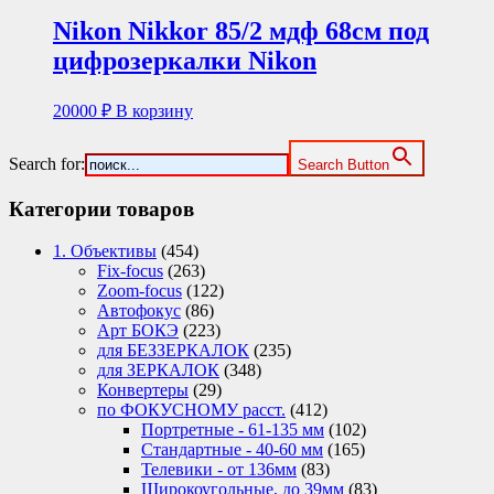
Nikon Nikkor 85/2 мдф 68см под
цифрозеркалки Nikon
20000
₽
В корзину
Search for:
Search Button
Категории товаров
1. Объективы
(454)
Fix-focus
(263)
Zoom-focus
(122)
Автофокус
(86)
Арт БОКЭ
(223)
для БЕЗЗЕРКАЛОК
(235)
для ЗЕРКАЛОК
(348)
Конвертеры
(29)
по ФОКУСНОМУ расст.
(412)
Портретные - 61-135 мм
(102)
Стандартные - 40-60 мм
(165)
Телевики - от 136мм
(83)
Широкоугольные, до 39мм
(83)