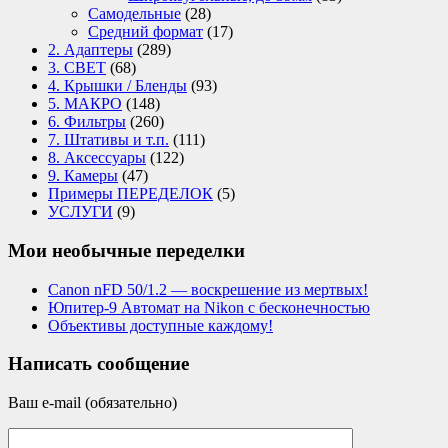
Самодельные
(28)
Средний формат
(17)
2. Адаптеры
(289)
3. СВЕТ
(68)
4. Крышки / Бленды
(93)
5. МАКРО
(148)
6. Фильтры
(260)
7. Штативы и т.п.
(111)
8. Аксессуары
(122)
9. Камеры
(47)
Примеры ПЕРЕДЕЛОК
(5)
УСЛУГИ
(9)
Мои необычные переделки
Canon nFD 50/1.2 — воскрешение из мертвых!
Юпитер-9 Автомат на Nikon с бесконечностью
Объективы доступные каждому!
Написать сообщение
Ваш e-mail (обязательно)