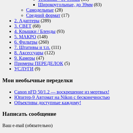
Широкоугольные, до 39мм
(83)
Самодельные
(28)
Средний формат
(17)
2. Адаптеры
(289)
3. СВЕТ
(68)
4. Крышки / Бленды
(93)
5. МАКРО
(148)
6. Фильтры
(260)
7. Штативы и т.п.
(111)
8. Аксессуары
(122)
9. Камеры
(47)
Примеры ПЕРЕДЕЛОК
(5)
УСЛУГИ
(9)
Мои необычные переделки
Canon nFD 50/1.2 — воскрешение из мертвых!
Юпитер-9 Автомат на Nikon с бесконечностью
Объективы доступные каждому!
Написать сообщение
Ваш e-mail (обязательно)