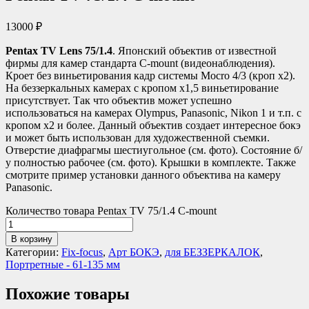
13000
₽
Pentax TV Lens 75/1.4
. Японский объектив от известной
фирмы для камер стандарта C-mount (видеонаблюдения).
Кроет без виньетирования кадр системы Mocro 4/3 (кроп х2).
На беззеркальных камерах с кропом х1,5 виньетирование
присутствует. Так что объектив может успешно
использоваться на камерах Olympus, Panasonic, Nikon 1 и т.п. с
кропом х2 и более. Данный объектив создает интересное бокэ
и может быть использован для художественной съемки.
Отверстие диафрагмы шестиугольное (см. фото). Состояние б/
у полностью рабочее (см. фото). Крышки в комплекте. Также
смотрите пример установки данного объектива на камеру
Panasonic.
Количество товара Pentax TV 75/1.4 C-mount
В корзину
Категории:
Fix-focus
,
Арт БОКЭ
,
для БЕЗЗЕРКАЛОК
,
Портретные - 61-135 мм
Похожие товары