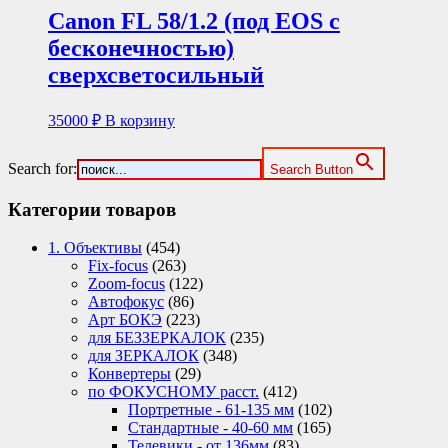
Canon FL 58/1.2 (под EOS с
бесконечностью)
сверхсветосильный
35000
₽
В корзину
Search for:
Search Button
Категории товаров
1. Объективы
(454)
Fix-focus
(263)
Zoom-focus
(122)
Автофокус
(86)
Арт БОКЭ
(223)
для БЕЗЗЕРКАЛОК
(235)
для ЗЕРКАЛОК
(348)
Конвертеры
(29)
по ФОКУСНОМУ расст.
(412)
Портретные - 61-135 мм
(102)
Стандартные - 40-60 мм
(165)
Телевики - от 136мм
(83)