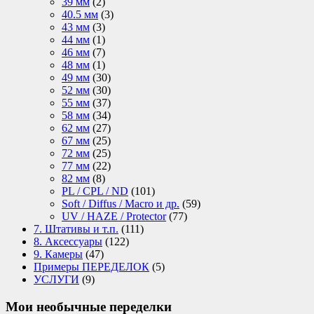
39 мм
(2)
40.5 мм
(3)
43 мм
(3)
44 мм
(1)
46 мм
(7)
48 мм
(1)
49 мм
(30)
52 мм
(30)
55 мм
(37)
58 мм
(34)
62 мм
(27)
67 мм
(25)
72 мм
(25)
77 мм
(22)
82 мм
(8)
PL / CPL / ND
(101)
Soft / Diffus / Macro и др.
(59)
UV / HAZE / Protector
(77)
7. Штативы и т.п.
(111)
8. Аксессуары
(122)
9. Камеры
(47)
Примеры ПЕРЕДЕЛОК
(5)
УСЛУГИ
(9)
Мои необычные переделки