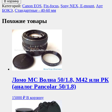
В корзину
Категорий:
Canon EOS
,
Fix-focus
,
Sony NEX, E-mount
,
Арт
БОКЭ
,
Стандартные - 40-60 мм
Похожие товары
Ломо МС Волна 50/1.8, М42 или РК
(аналог Pancolar 50/1.8)
15000
₽
В корзину