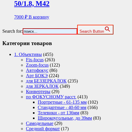
50/1.8, М42
7000
₽
В корзину
Search for:
Search Button
Категории товаров
1. Объективы
(455)
Fix-focus
(263)
Zoom-focus
(122)
Автофокус
(86)
Арт БОКЭ
(224)
для БЕЗЗЕРКАЛОК
(235)
для ЗЕРКАЛОК
(349)
Конвертеры
(29)
по ФОКУСНОМУ расст.
(413)
Портретные - 61-135 мм
(102)
Стандартные - 40-60 мм
(166)
Телевики - от 136мм
(83)
Широкоугольные, до 39мм
(83)
Самодельные
(29)
Средний формат
(17)