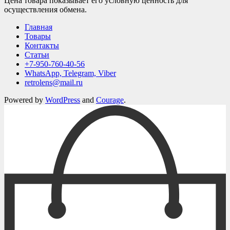
Цена товара показывает его условную ценность для
осуществления обмена.
Главная
Товары
Контакты
Статьи
+7-950-760-40-56
WhatsApp, Telegram, Viber
retrolens@mail.ru
Powered by
WordPress
and
Courage
.