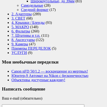
Широкоугольные, до 39мм
(83)
Самодельные
(28)
Средний формат
(17)
2. Адаптеры
(289)
3. СВЕТ
(68)
4. Крышки / Бленды
(93)
5. МАКРО
(148)
6. Фильтры
(260)
7. Штативы и т.п.
(111)
8. Аксессуары
(122)
9. Камеры
(47)
Примеры ПЕРЕДЕЛОК
(5)
УСЛУГИ
(9)
Мои необычные переделки
Canon nFD 50/1.2 — воскрешение из мертвых!
Юпитер-9 Автомат на Nikon с бесконечностью
Объективы доступные каждому!
Написать сообщение
Ваш e-mail (обязательно)