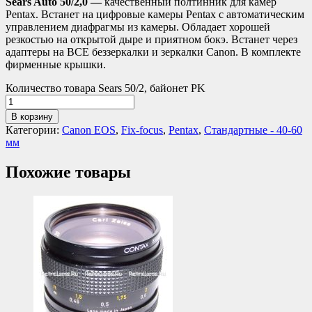
Sears Auto 50/2,0 —
качественный полтинник для камер
Pentax. Встанет на цифровые камеры Pentax с автоматическим
управлением диафрагмы из камеры. Обладает хорошей
резкостью на открытой дыре и приятном бокэ. Встанет через
адаптеры на ВСЕ беззеркалки и зеркалки Canon. В комплекте
фирменные крышки.
Количество товара Sears 50/2, байонет PK
В корзину
Категории:
Canon EOS
,
Fix-focus
,
Pentax
,
Стандартные - 40-60
мм
Похожие товары