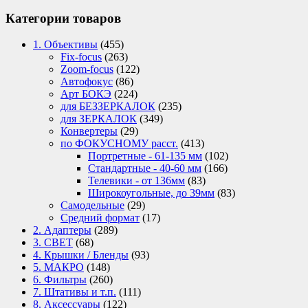
Категории товаров
1. Объективы
(455)
Fix-focus
(263)
Zoom-focus
(122)
Автофокус
(86)
Арт БОКЭ
(224)
для БЕЗЗЕРКАЛОК
(235)
для ЗЕРКАЛОК
(349)
Конвертеры
(29)
по ФОКУСНОМУ расст.
(413)
Портретные - 61-135 мм
(102)
Стандартные - 40-60 мм
(166)
Телевики - от 136мм
(83)
Широкоугольные, до 39мм
(83)
Самодельные
(29)
Средний формат
(17)
2. Адаптеры
(289)
3. СВЕТ
(68)
4. Крышки / Бленды
(93)
5. МАКРО
(148)
6. Фильтры
(260)
7. Штативы и т.п.
(111)
8. Аксессуары
(122)