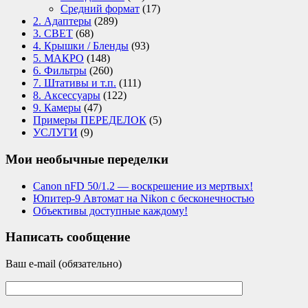
Средний формат
(17)
2. Адаптеры
(289)
3. СВЕТ
(68)
4. Крышки / Бленды
(93)
5. МАКРО
(148)
6. Фильтры
(260)
7. Штативы и т.п.
(111)
8. Аксессуары
(122)
9. Камеры
(47)
Примеры ПЕРЕДЕЛОК
(5)
УСЛУГИ
(9)
Мои необычные переделки
Canon nFD 50/1.2 — воскрешение из мертвых!
Юпитер-9 Автомат на Nikon с бесконечностью
Объективы доступные каждому!
Написать сообщение
Ваш e-mail (обязательно)