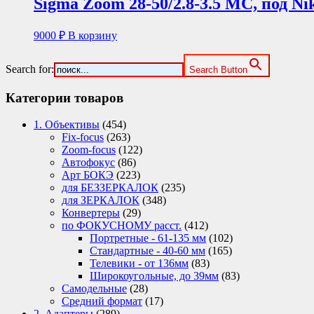
Sigma Zoom 28-50/2.8-3.5 MC, под Ni
9000
₽
В корзину
Search for:
Search Button
Категории товаров
1. Объективы
(454)
Fix-focus
(263)
Zoom-focus
(122)
Автофокус
(86)
Арт БОКЭ
(223)
для БЕЗЗЕРКАЛОК
(235)
для ЗЕРКАЛОК
(348)
Конвертеры
(29)
по ФОКУСНОМУ расст.
(412)
Портретные - 61-135 мм
(102)
Стандартные - 40-60 мм
(165)
Телевики - от 136мм
(83)
Широкоугольные, до 39мм
(83)
Самодельные
(28)
Средний формат
(17)
2. Адаптеры
(289)