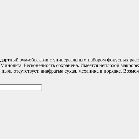
андартный зум-объектив с универсальным набором фокусных рас
о Минольта. Бесконечность сохранена. Имеется неплохой макрор
, пыль отсутствует, диафрагма сухая, механика в порядке. Возм