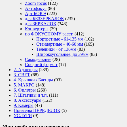
Zoom-focus
(122)
Автофокус
(86)
Арт БОКЭ
(223)
для БЕЗЗЕРКАЛОК
(235)
для ЗЕРКАЛОК
(348)
Конвертеры
(29)
по ФОКУСНОМУ расст.
(412)
Портретные - 61-135 мм
(102)
Стандартные - 40-60 мм
(165)
Телевики - от 136мм
(83)
Широкоугольные, до 39мм
(83)
Самодельные
(28)
Средний формат
(17)
2. Адаптеры
(289)
3. СВЕТ
(68)
4. Крышки / Бленды
(93)
5. МАКРО
(148)
6. Фильтры
(260)
7. Штативы и т.п.
(111)
8. Аксессуары
(122)
9. Камеры
(47)
Примеры ПЕРЕДЕЛОК
(5)
УСЛУГИ
(9)
Мои необычные переделки