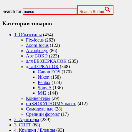
Search for:
Search Button
Категории товаров
1. Объективы
(454)
Fix-focus
(263)
Zoom-focus
(122)
Автофокус
(86)
Арт БОКЭ
(223)
для БЕЗЗЕРКАЛОК
(235)
для ЗЕРКАЛОК
(348)
Canon EOS
(170)
Nikon
(158)
Pentax
(124)
Sony A
(136)
М42
(144)
Конвертеры
(29)
по ФОКУСНОМУ расст.
(412)
Самодельные
(28)
Средний формат
(17)
2. Адаптеры
(289)
3. СВЕТ
(68)
4. Крышки / Бленды
(93)