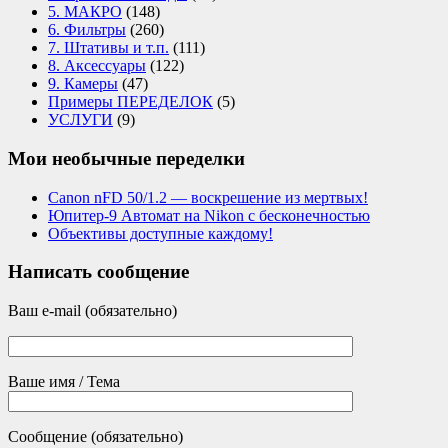
5. МАКРО
(148)
6. Фильтры
(260)
7. Штативы и т.п.
(111)
8. Аксессуары
(122)
9. Камеры
(47)
Примеры ПЕРЕДЕЛОК
(5)
УСЛУГИ
(9)
Мои необычные переделки
Canon nFD 50/1.2 — воскрешение из мертвых!
Юпитер-9 Автомат на Nikon с бесконечностью
Объективы доступные каждому!
Написать сообщение
Ваш e-mail (обязательно)
Ваше имя / Тема
Сообщение (обязательно)