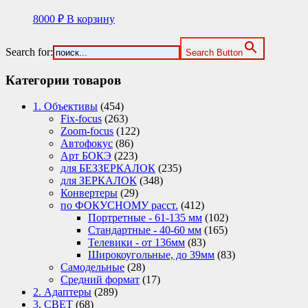
8000
₽
В корзину
Search for:
Search Button
Категории товаров
1. Объективы
(454)
Fix-focus
(263)
Zoom-focus
(122)
Автофокус
(86)
Арт БОКЭ
(223)
для БЕЗЗЕРКАЛОК
(235)
для ЗЕРКАЛОК
(348)
Конвертеры
(29)
по ФОКУСНОМУ расст.
(412)
Портретные - 61-135 мм
(102)
Стандартные - 40-60 мм
(165)
Телевики - от 136мм
(83)
Широкоугольные, до 39мм
(83)
Самодельные
(28)
Средний формат
(17)
2. Адаптеры
(289)
3. СВЕТ
(68)