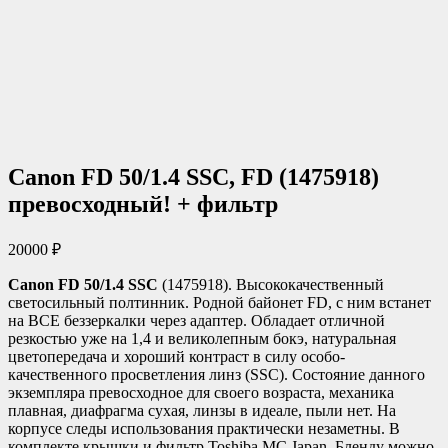
Canon FD 50/1.4 SSC, FD (1475918)
превосходный! + фильтр
20000
₽
Canon FD 50/1.4 SSC
(1475918). Высококачественный
светосильный полтинник. Родной байонет FD, с ним встанет
на ВСЕ беззеркалки через адаптер. Обладает отличной
резкостью уже на 1,4 и великолепным бокэ, натуральная
цветопередача и хороший контраст в силу особо-
качественного просветления линз (SSC). Состояние данного
экземпляра превосходное для своего возраста, механика
плавная, диафрагма сухая, линзы в идеале, пыли нет. На
корпусе следы использования практически незаметны. В
комплекте крышки и фильтр Toshiba MC Japan. Бленду можно