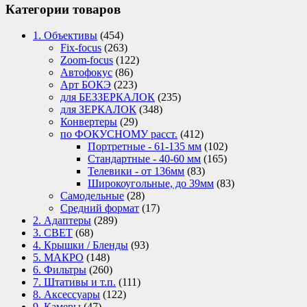
Категории товаров
1. Объективы
(454)
Fix-focus
(263)
Zoom-focus
(122)
Автофокус
(86)
Арт БОКЭ
(223)
для БЕЗЗЕРКАЛОК
(235)
для ЗЕРКАЛОК
(348)
Конвертеры
(29)
по ФОКУСНОМУ расст.
(412)
Портретные - 61-135 мм
(102)
Стандартные - 40-60 мм
(165)
Телевики - от 136мм
(83)
Широкоугольные, до 39мм
(83)
Самодельные
(28)
Средний формат
(17)
2. Адаптеры
(289)
3. СВЕТ
(68)
4. Крышки / Бленды
(93)
5. МАКРО
(148)
6. Фильтры
(260)
7. Штативы и т.п.
(111)
8. Аксессуары
(122)
9. Камеры
(47)