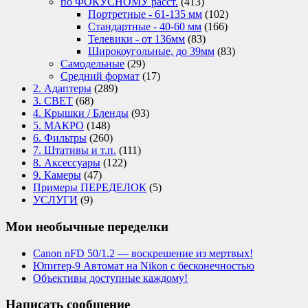
по ФОКУСНОМУ расст.
(413)
Портретные - 61-135 мм
(102)
Стандартные - 40-60 мм
(166)
Телевики - от 136мм
(83)
Широкоугольные, до 39мм
(83)
Самодельные
(29)
Средний формат
(17)
2. Адаптеры
(289)
3. СВЕТ
(68)
4. Крышки / Бленды
(93)
5. МАКРО
(148)
6. Фильтры
(260)
7. Штативы и т.п.
(111)
8. Аксессуары
(122)
9. Камеры
(47)
Примеры ПЕРЕДЕЛОК
(5)
УСЛУГИ
(9)
Мои необычные переделки
Canon nFD 50/1.2 — воскрешение из мертвых!
Юпитер-9 Автомат на Nikon с бесконечностью
Объективы доступные каждому!
Написать сообщение