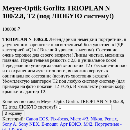
Meyer-Optik Gorlitz TRIOPLAN N
100/2.8, T2 (под ЛЮБУЮ систему!)
100000
₽
TRIOPLAN N 100/2.8
. Легендарный немецкий портретник, в
улучшенном варианте с просветлением! Был удостоен в ГДР
категорией «Q1» ( Высший уровень качества). Состояние
очень хорошее для своего возраста! Линзы чистые, механика
плавная. Изумительная резкость с 2,8 и уникальное бокэ!
Переделан по универсальный хвостовик Т2 с бесконечностью
и с сохранением аутентичности, возможно вернуть в
оригинальное состояние (вернуть хвостовик экзакта).
Укомплектую адаптером Т2 под любую систему систему (для
примера на фото показан Т2-EOS). В комплекте родной кофр,
крышки и адаптер Т2.
Количество товара Meyer-Optik Gorlitz TRIOPLAN N 100/2.8,
T2 (под ЛЮБУЮ систему!)
В корзину
Категорий:
Canon EOS
,
Fix-focus
,
Micro 4/3
,
Nikon
,
Pentax
,
Sony A
,
Sony NEX, E-mount
,
Арт БОКЭ
,
М42
,
Портретные -
61-135 мм