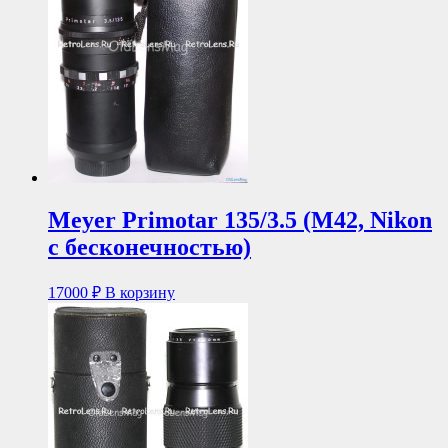
Meyer Primotar 135/3.5 (М42, Nikon
с бесконечностью)
17000
₽
В корзину