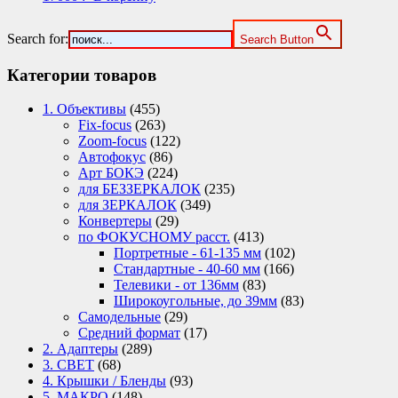
Search for:
Search Button
Категории товаров
1. Объективы
(455)
Fix-focus
(263)
Zoom-focus
(122)
Автофокус
(86)
Арт БОКЭ
(224)
для БЕЗЗЕРКАЛОК
(235)
для ЗЕРКАЛОК
(349)
Конвертеры
(29)
по ФОКУСНОМУ расст.
(413)
Портретные - 61-135 мм
(102)
Стандартные - 40-60 мм
(166)
Телевики - от 136мм
(83)
Широкоугольные, до 39мм
(83)
Самодельные
(29)
Средний формат
(17)
2. Адаптеры
(289)
3. СВЕТ
(68)
4. Крышки / Бленды
(93)
5. МАКРО
(148)