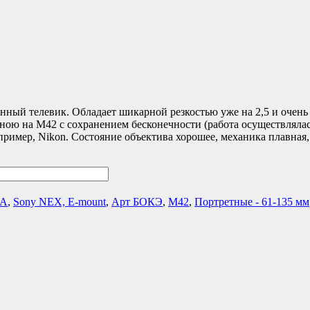
ный телевик. Обладает шикарной резкостью уже на 2,5 и очен
ною на M42 с сохранением бесконечности (работа осуществляла
ример, Nikon. Состояние объектива хорошее, механика плавная,
 A
,
Sony NEX, E-mount
,
Арт БОКЭ
,
М42
,
Портретные - 61-135 мм