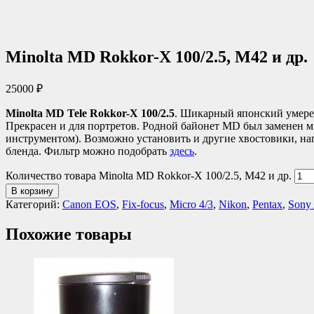
Minolta MD Rokkor-X 100/2.5, M42 и др.
25000
₽
Minolta MD Tele Rokkor-X 100/2.5
. Шикарный японский умерен
Прекрасен и для портретов. Родной байонет MD был заменен м
инструментом). Возможно установить и другие хвостовики, нап
бленда. Фильтр можно подобрать
здесь
.
Количество товара Minolta MD Rokkor-X 100/2.5, M42 и др.
В корзину
Категорий:
Canon EOS
,
Fix-focus
,
Micro 4/3
,
Nikon
,
Pentax
,
Sony
Похожие товары