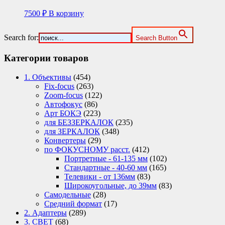
7500
₽
В корзину
Search for:
Search Button
Категории товаров
1. Объективы
(454)
Fix-focus
(263)
Zoom-focus
(122)
Автофокус
(86)
Арт БОКЭ
(223)
для БЕЗЗЕРКАЛОК
(235)
для ЗЕРКАЛОК
(348)
Конвертеры
(29)
по ФОКУСНОМУ расст.
(412)
Портретные - 61-135 мм
(102)
Стандартные - 40-60 мм
(165)
Телевики - от 136мм
(83)
Широкоугольные, до 39мм
(83)
Самодельные
(28)
Средний формат
(17)
2. Адаптеры
(289)
3. СВЕТ
(68)