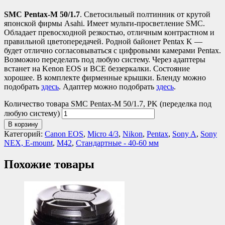
SMC Pentax-M 50/1.7
. Светосильный полтинник от крутой
японской фирмы Asahi. Имеет мульти-просветление SMC.
Обладает превосходной резкостью, отличным контрастном и
правильной цветопередачей. Родной байонет Pentax K —
будет отлично согласовываться с цифровыми камерами Pentax.
Возможно переделать под любую систему. Через адаптеры
встанет на Kenon EOS и ВСЕ беззеркалки. Состояние
хорошее. В комплекте фирменные крышки. Бленду можно
подобрать
здесь
. Адаптер можно подобрать
здесь
.
Количество товара SMC Pentax-M 50/1.7, PK (переделка под
любую систему)
В корзину
Категорий:
Canon EOS
,
Micro 4/3
,
Nikon
,
Pentax
,
Sony A
,
Sony
NEX, E-mount
,
М42
,
Стандартные - 40-60 мм
Похожие товары