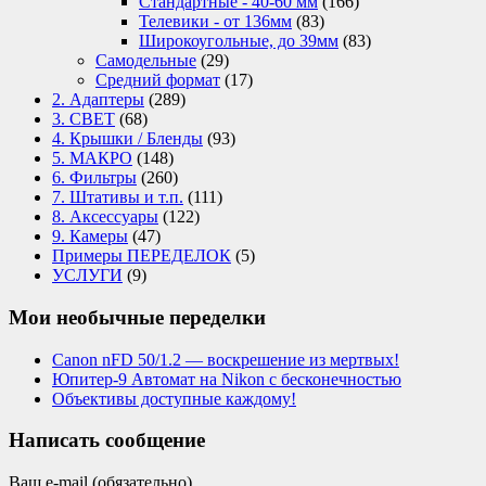
Стандартные - 40-60 мм
(166)
Телевики - от 136мм
(83)
Широкоугольные, до 39мм
(83)
Самодельные
(29)
Средний формат
(17)
2. Адаптеры
(289)
3. СВЕТ
(68)
4. Крышки / Бленды
(93)
5. МАКРО
(148)
6. Фильтры
(260)
7. Штативы и т.п.
(111)
8. Аксессуары
(122)
9. Камеры
(47)
Примеры ПЕРЕДЕЛОК
(5)
УСЛУГИ
(9)
Мои необычные переделки
Canon nFD 50/1.2 — воскрешение из мертвых!
Юпитер-9 Автомат на Nikon с бесконечностью
Объективы доступные каждому!
Написать сообщение
Ваш e-mail (обязательно)