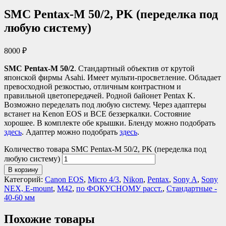
SMC Pentax-M 50/2, PK (переделка под
любую систему)
8000
₽
SMC Pentax-M 50/2
. Стандартный объектив от крутой
японской фирмы Asahi. Имеет мульти-просветление. Обладает
превосходной резкостью, отличным контрастном и
правильной цветопередачей. Родной байонет Pentax K.
Возможно переделать под любую систему. Через адаптеры
встанет на Kenon EOS и ВСЕ беззеркалки. Состояние
хорошее. В комплекте обе крышки. Бленду можно подобрать
здесь
. Адаптер можно подобрать
здесь
.
Количество товара SMC Pentax-M 50/2, PK (переделка под
любую систему)
В корзину
Категорий:
Canon EOS
,
Micro 4/3
,
Nikon
,
Pentax
,
Sony A
,
Sony
NEX, E-mount
,
М42
,
по ФОКУСНОМУ расст.
,
Стандартные -
40-60 мм
Похожие товары