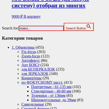
систему) отобран из многих
9000
₽
В корзину
Search for:
Search Button
Категории товаров
1. Объективы
(455)
Fix-focus
(263)
Zoom-focus
(122)
Автофокус
(86)
Арт БОКЭ
(224)
для БЕЗЗЕРКАЛОК
(235)
для ЗЕРКАЛОК
(349)
Конвертеры
(29)
по ФОКУСНОМУ расст.
(413)
Портретные - 61-135 мм
(102)
Стандартные - 40-60 мм
(166)
Телевики - от 136мм
(83)
Широкоугольные, до 39мм
(83)
Самодельные
(29)
Средний формат
(17)