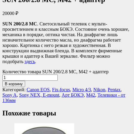
20000
₽
SUN 200/2.8 MC
. Светосильный телевик с мульти-
просветлением и классным БОКЭ. Состояние очень хорошее,
механика в порядке, оптика чистая. На диафрагме лишь
незначительное количество масла, но диафрагма работает
хорошо. Картинка с него резкая и художественная. В
конструкции выдвижная бленда. В комплекте фирменные
крышки и адаптер к Вашей зеркалке. Фильтр можно
подобрать
здесь
.
Количество товара SUN 200/2.8 MC, М42 + адаптер
В корзину
Категорий:
Canon EOS
,
Fix-focus
,
Micro 4/3
,
Nikon
,
Pentax
,
Sony A
,
Sony NEX, E-mount
,
Арт БОКЭ
,
М42
,
Телевики - от
136мм
Похожие товары